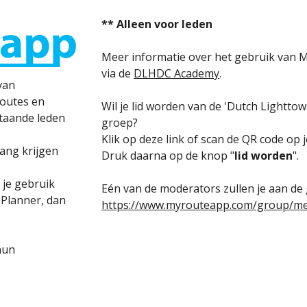
** Alleen voor leden
Meer informatie over het gebruik van M
via de
DLHDC Academy
.
van
routes en
Wil je lid worden van de 'Dutch Lightt
taande leden
groep?
Klik op deze link of scan de QR code op
gang krijgen
Druk daarna op de knop "
lid worden
".
je gebruik
Eén van de moderators zullen je aan de
 Planner, dan
https://www.myrouteapp.com/group/m
hun