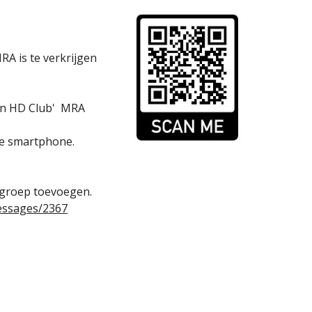
RA is te verkrijgen
own HD Club' MRA
 je smartphone.
 groep toevoegen.
essages/2367