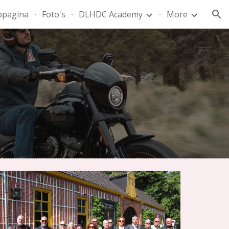
ppagina
Foto's
DLHDC Academy
More
ion