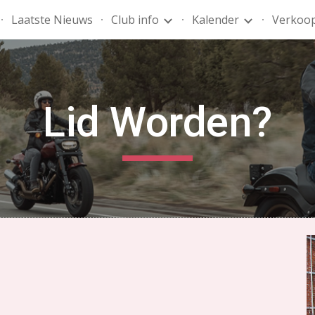
Laatste Nieuws
Club info
Kalender
Verkoo
ip to main content
Skip to navigat
Lid Worden?