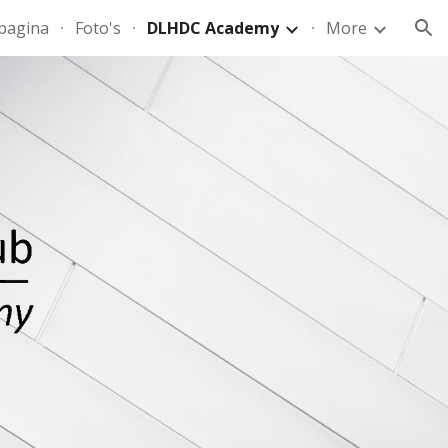
pagina
Foto's
DLHDC Academy
More
ion