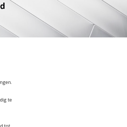
ngen.
dig te
d tot