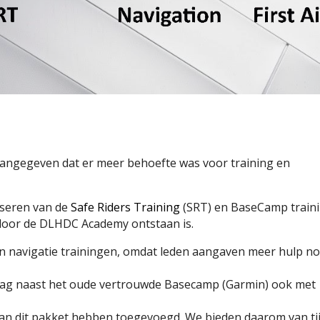
angegeven dat er meer behoefte was voor training en
iseren van de
Safe Riders Training
(SRT) en BaseCamp traini
door de DLHDC Academy ontstaan is.
n navigatie trainingen, omdat
leden aangaven meer hulp no
dag naast het oude vertrouwde Basecamp (Garmin) ook met
an dit pakket hebben toegevoegd. We bieden daarom van tij