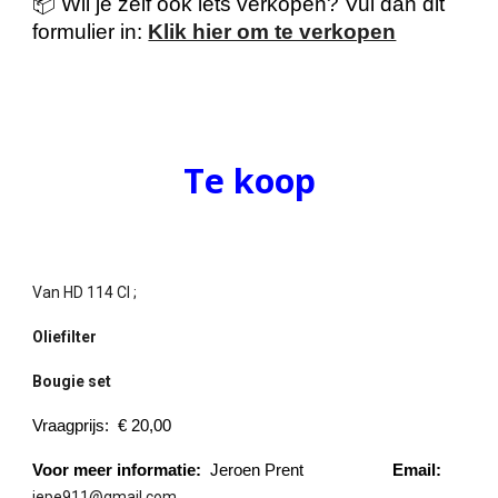
📦 Wil je zelf ook iets verkopen? Vul dan dit
formulier in:
Klik hier om te verkopen
Te koop
Van HD 114 CI ;
Oliefilter
Bougie set
Vraagprijs: € 20,00
Voor meer informatie:
Jeroen Prent
Email:
jepe911@gmail.com